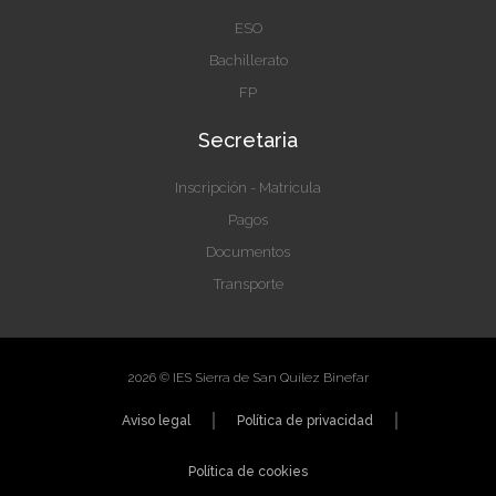
ESO
Bachillerato
FP
Secretaria
Inscripción - Matricula
Pagos
Documentos
Transporte
2026 © IES Sierra de San Quílez Binefar
Aviso legal
Política de privacidad
Política de cookies