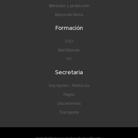
Bienestar y protección
Banco de libros
Formación
ESO
Bachillerato
FP
Secretaria
Inscripción - Matricula
Pagos
Documentos
Transporte