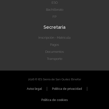
ESO
Bachillerato
FP
Secretaria
Inscripción - Matricula
Pagos
Documentos
Transporte
2026 © IES Sierra de San Quílez Binefar
Aviso legal
Política de privacidad
Política de cookies