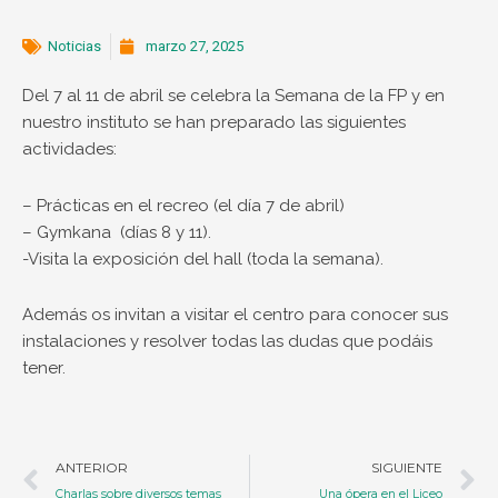
Noticias
marzo 27, 2025
Del 7 al 11 de abril se celebra la Semana de la FP y en
nuestro instituto se han preparado las siguientes
actividades:
– Prácticas en el recreo (el día 7 de abril)
– Gymkana (días 8 y 11).
-Visita la exposición del hall (toda la semana).
Además os invitan a visitar el centro para conocer sus
instalaciones y resolver todas las dudas que podáis
tener.
Ant
S
ANTERIOR
SIGUIENTE
Charlas sobre diversos temas
Una ópera en el Liceo