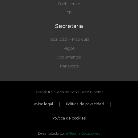
Bachillerato
FP
Secretaria
Inscripción - Matricula
Pagos
Documentos
Transporte
2026 © IES Sierra de San Quílez Binefar
Aviso legal
Política de privacidad
Política de cookies
Desarrollado por
e-Tecnia Soluciones