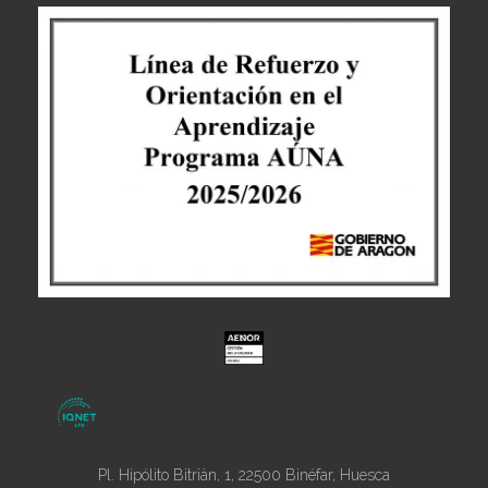
Pl. Hipólito Bitrián, 1, 22500 Binéfar, Huesca