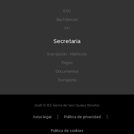
ESO
Bachillerato
FP
Secretaria
Inscripción - Matricula
Pagos
Documentos
Transporte
2026 © IES Sierra de San Quílez Binefar
Aviso legal
Política de privacidad
Política de cookies