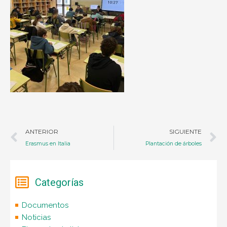
Ant
S
ANTERIOR
SIGUIENTE
Erasmus en Italia
Plantación de árboles
Categorías
Documentos
Noticias