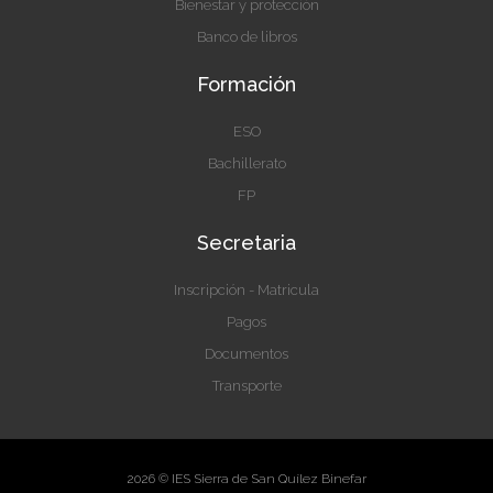
Bienestar y protección
Banco de libros
Formación
ESO
Bachillerato
FP
Secretaria
Inscripción - Matricula
Pagos
Documentos
Transporte
2026 © IES Sierra de San Quílez Binefar