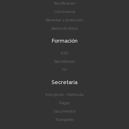
Tecnificación
Convivencia
Bienestar y protección
Banco de libros
Formación
ESO
Bachillerato
FP
Secretaria
Inscripción - Matricula
Pagos
Documentos
Transporte