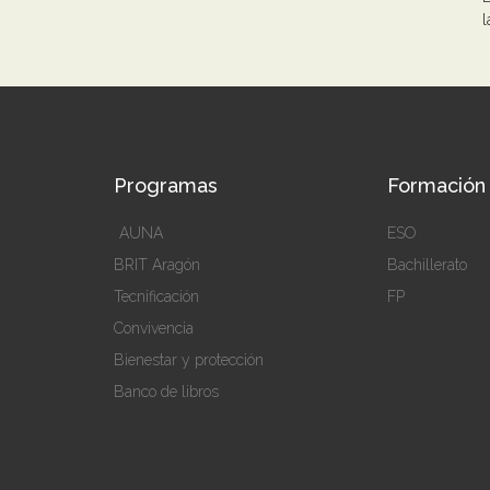
l
Programas
Formación
AUNA
ESO
BRIT Aragón
Bachillerato
Tecnificación
FP
Convivencia
Bienestar y protección
Banco de libros