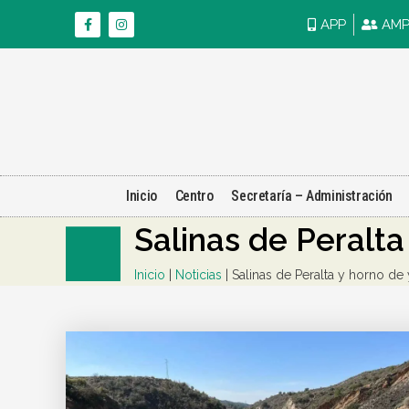
Ir
F
I
APP
AM
a
n
al
c
s
contenido
e
t
b
a
o
g
o
r
k
a
-
m
f
Inicio
Centro
Secretaría – Administración
Salinas de Peralt
Inicio
|
Noticias
|
Salinas de Peralta y horno de