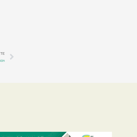
Siguiente
NTE
ción