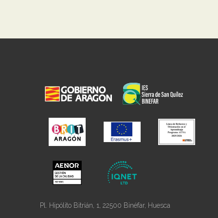
Pl. Hipólito Bitrián, 1, 22500 Binéfar, Huesca