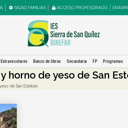
PA
SIGAD FAMILIAS
ACCESO PROFESORADO
ERASM
Extraescolares
Banco de libros
Secundaria
FP
Programas
a y horno de yeso de San Es
 yeso de San Esteban