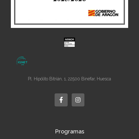
Pl. Hipólito Bitrián, 1, 22500 Binéfar, Huesca
F
I
a
n
c
s
e
t
b
a
o
g
o
r
k
a
Programas
-
m